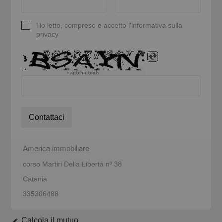
Ho letto, compreso e accetto l'informativa sulla
privacy
captcha tools
Contattaci
America immobiliare
corso Martiri Della Libertá nº 38
Catania
335306488
Calcola il mutuo