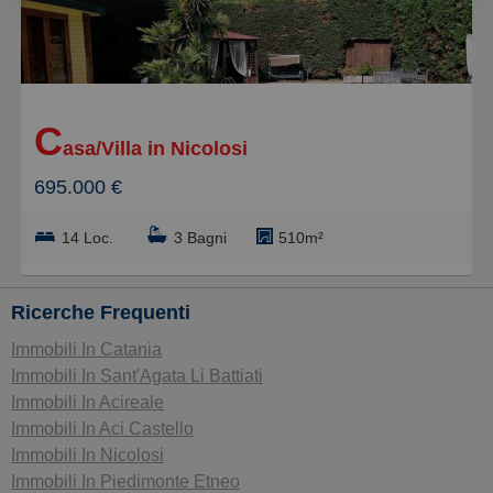
più cari
più piccoli
C
più grandi
asa/Villa in Nicolosi
695.000 €
14 Loc.
3 Bagni
510m²
Ricerche Frequenti
Immobili In Catania
Immobili In Sant'Agata Li Battiati
Immobili In Acireale
Immobili In Aci Castello
Immobili In Nicolosi
Immobili In Piedimonte Etneo