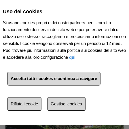
Select Language
▼
Uso dei cookies
Si usano cookies propri e dei nostri partners per il corretto
funzionamento dei servizi del sito web e per poter avere dati di
utilizzo dello stesso, raccogliamo e processiamo informazioni non
sensibili. I cookie vengono conservati per un periodo di 12 mesi.
Puoi trovare più informazioni sulla politica sui cookies del sito web
e accedere alla loro configurazione
qui
.
1
Immobili
Nicolosi (Catania)
Accetta tutti i cookes e continua a navigare
Lista
Mappa
Filtri
Più recente
Rifiuta i cookie
Gestisci cookies
Più recente
Meno recente
Economici