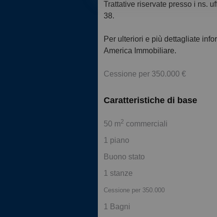
Trattative riservate presso i ns. uf
38.
Per ulteriori e più dettagliate inf
America Immobiliare.
Cessione per 350.000 €
Caratteristiche di base
2
50 m
commerciali
1 piano
Buono stato
1 stanze
Cessione per 350.000
1 Bagni