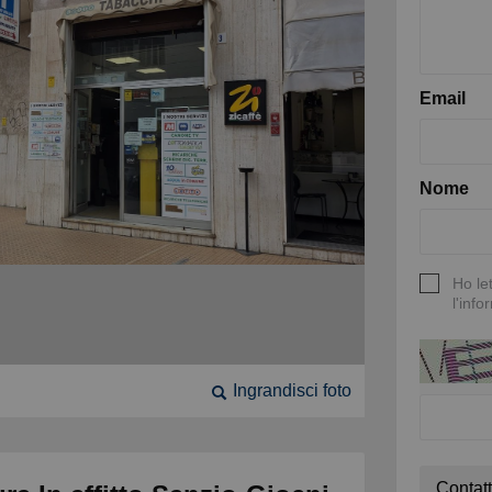
Email
Nome
Ho le
l'info
Ingrandisci foto
Contatt