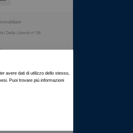
immobiliare
iri Della Libertá nº 38
88
l mutuo
r avere dati di utilizzo dello stesso,
esi. Puoi trovare più informazioni
uesto immobile
App
acebook
Twitter
Print