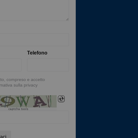
Telefono
tto, compreso e accetto
rmativa sulla privacy
captcha tools
aci