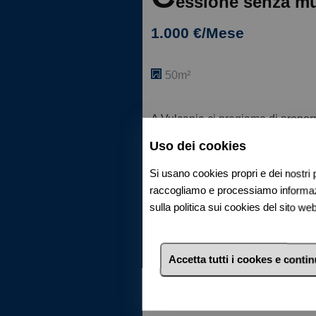
essione senza mur
1.000 €/Mese
50m²
A Vulcania ci pregiamo di propor
Uso dei cookies
L'attività, avviatissima, si dist
si protrae da ben 55 anni con un 
Si usano cookies propri e dei nostri p
raccogliamo e processiamo informazio
La licenza comprende servizi com
sulla politica sui cookies del sito w
Gratta & Vinci, ricariche telefonic
Attualmente la licenza viene eserc
Accetta tutti i cookes e conti
flusso pedonale (residenti, lavorat
N. B.