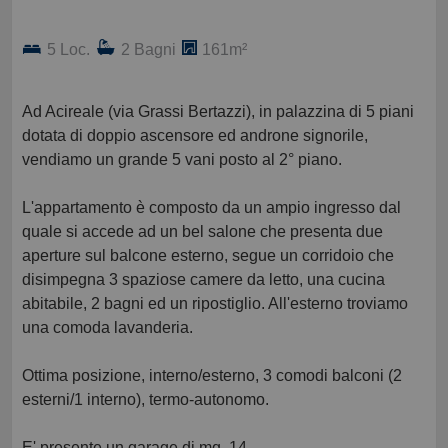
5 Loc.
2 Bagni
161m²
Ad Acireale (via Grassi Bertazzi), in palazzina di 5 piani
dotata di doppio ascensore ed androne signorile,
vendiamo un grande 5 vani posto al 2° piano.
L'appartamento è composto da un ampio ingresso dal
quale si accede ad un bel salone che presenta due
aperture sul balcone esterno, segue un corridoio che
disimpegna 3 spaziose camere da letto, una cucina
abitabile, 2 bagni ed un ripostiglio. All'esterno troviamo
una comoda lavanderia.
Ottima posizione, interno/esterno, 3 comodi balconi (2
esterni/1 interno), termo-autonomo.
E' presente un garage di mq. 14.